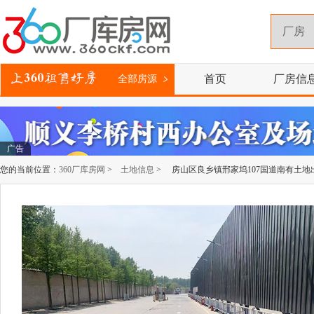
首页
厂房信
全部房源
广告
您的当前位置：
360厂库房网
>
土地信息
> 房山区良乡镇邢家坞107国道南有土地