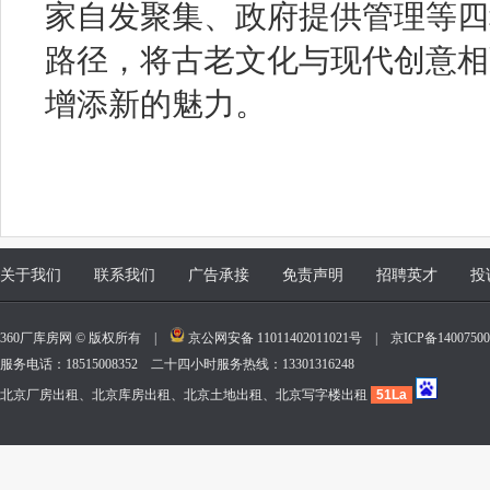
家自发聚集、政府提供管理等四
路径，将古老文化与现代创意相
增添新的魅力。
关于我们
联系我们
广告承接
免责声明
招聘英才
投
360厂库房网 © 版权所有 |
京公网安备 11011402011021号
|
京ICP备140075
服务电话：18515008352 二十四小时服务热线：13301316248
北京厂房出租、北京库房出租、北京土地出租、北京写字楼出租
51La