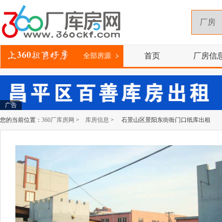
首页
厂房信
全部房源
广告
您的当前位置：
360厂库房网
>
库房信息
> 石景山区景阳东街衙门口纸库出租