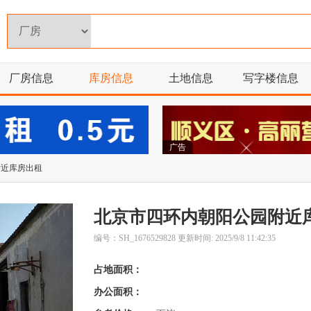
厂房信息
库房信息
土地信息
写字楼信息
广告
附近库房出租
北京市四环内朝阳公园附近
编号：SH_1676529828 更新时间: 2025/9/8 11:42:35
占地面积：
办公面积：