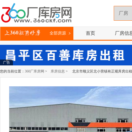
首页
厂房信
全部房源
广告
您的当前位置：
360厂库房网
>
库房信息
> 北京市顺义区北小营镇有正规库房出