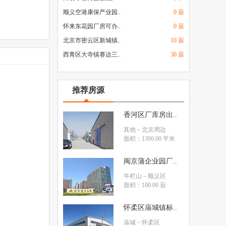
顺义空港康保产业园..
0 亩
怀来东花园厂房可办..
0 亩
北京市密云区新城镇..
10 亩
西青区大寺镇赛达三..
30 亩
推荐房源
香河区厂库房出..
其他
－北京周边
面积：1300.00 平米
闽京蒲企业园厂..
牛栏山
－顺义区
面积：100.00 亩
怀柔区庙城镇标..
庙城
－怀柔区