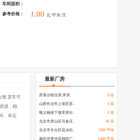
车间面积：
1.00
参考价格：
元/平米/天
最新厂房
房屋出租住房,库房..
0 亩
方便,货车可
山西长治市上党区苏..
4 亩
人房源，稳
顺义杨镇下坡库房出..
0 亩
环、阜石
北京市房山区马各庄..
60 亩
北京市丰台区花乡街..
1000 平米
廊坊市香河县独院厂..
2400 平米