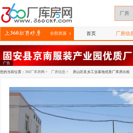
首页
厂房信
全部房源
广告
您的当前位置：
360厂库房网
>
厂房信息
> 房山区良乡工业基地优质厂库房出租