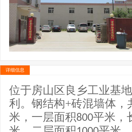
详细信息
位于房山区良乡工业基
利。
钢结构
+
砖混墙体，
米，一层面积
平米，
800
米，二层面积
平米
1000