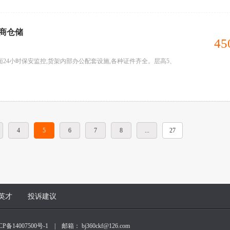
电商仓储
45
面24小时保安监控,货架内部办公配套设施,各种证件齐全。层高5、
4
5
6
7
8
...
27
英才
投诉建议
CP备14007500号-1
| 邮箱： bj360ckf@126.com