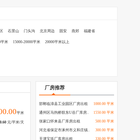
区
石景山
门头沟
北京周边
固安
燕郊
福建省
00平米
15000-20000平米
20000平米以上
厂房推荐
邯郸临漳县工业园区厂房出租
1000.00 平米
00.00
通州区马驹桥联东U谷厂库房..
1550.00 平米
平米
张家口怀来县厂库房出租
500.00 平米
0.60
元/平米/天
河北省保定市涿州市义和庄镇..
300.00 平米
天津宝坻厂库房出租
330.00 平米