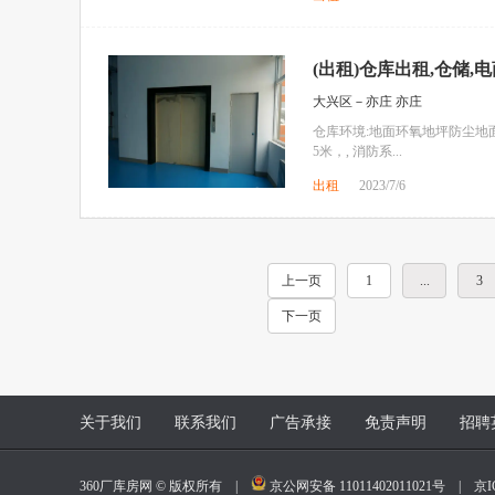
(出租)仓库出租,仓储,
大兴区－亦庄 亦庄
仓库环境:地面环氧地坪防尘地
5米，, 消防系...
出租
2023/7/6
上一页
1
...
3
下一页
关于我们
联系我们
广告承接
免责声明
招聘
360厂库房网 © 版权所有 |
京公网安备 11011402011021号
|
京I