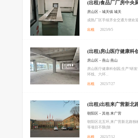
(出租)食品厂厂房中央
房山区－城关镇 城关
成熟厂区手续齐全交通方便欢
出租
2023/9/5
(出租)房山医疗健康科创
房山区－燕山 燕山
房山医疗健康科创园,生产!研发!办
环线、六环...
出租
2023/7/27
(出租)出租来广营新北
朝阳区－其他 来广营
朝阳区北五环,来广营新北路独栋
等项目不限(除
出租
2023/7/12