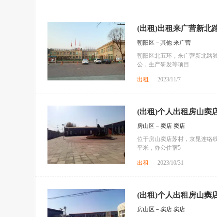
(出租)出租来广营新北
朝阳区－其他 来广营
朝阳区北五环，来广营新北路
公，生产研发等项目
出租
2023/11/7
(出租)个人出租房山窦
房山区－窦店 窦店
位于房山窦店苏村，京昆连络线出
平米，办公住宿5
出租
2023/10/31
(出租)个人出租房山窦
房山区－窦店 窦店