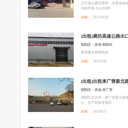
位于房山窦店苏村，京昆连络线
5000平米,办公住宿5
出租
2023/10/26
(出租)廊坊高速公路出口
朝阳区－其他 朝阳区
集体建设用地性的。
出租
2023/9/26
(出租)出租来广营新北
朝阳区－其他 来广营
朝阳区北五环，来广营新北路
公，生产研发等项目
出租
2023/9/21