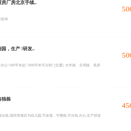
厨房厂房北京手续..
50
迎咨询
园，生产 !研发..
50
公! 600平米起! 5000平米可分割! [交通] :大件路、京周路、燕房
路独栋
45
出租,现经营项目为幼儿园,可改项，可整租,可分组,办公,生产研发