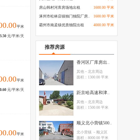
房山韩村河库房场地出租
1600.00 平米
涿州市松林店镇独门独院厂房..
1600.00 平米
00.00
霸州市南孟镇优质独院出租
4000.00 平米
平米
3.50
元/平米/天
推荐房源
香河区厂库房出..
其他
－北京周边
00.00
面积：1300.00 平米
平米
0.60
元/平米/天
距京哈高速和津..
其他
－北京周边
面积：1500.00 平米
顺义北小营镇500..
00.00
北小营镇
－顺义区
平米
面积：8000.00 平米