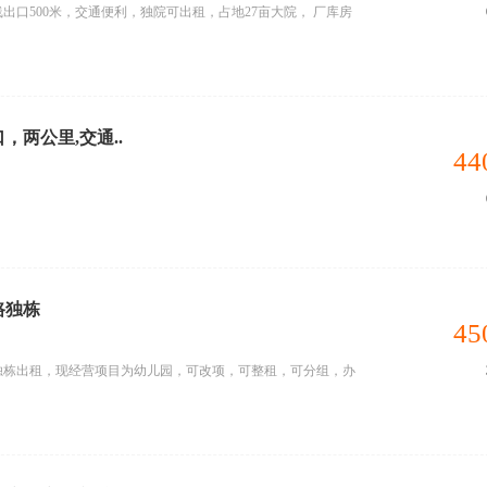
出口500米，交通便利，独院可出租，占地27亩大院， 厂库房
，两公里,交通..
44
路独栋
45
独栋出租，现经营项目为幼儿园，可改项，可整租，可分组，办