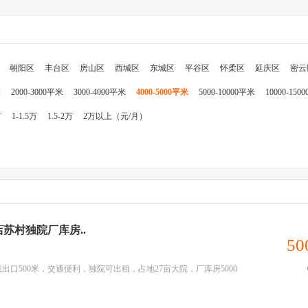
朝阳区
丰台区
房山区
西城区
东城区
平谷区
怀柔区
延庆区
密云
米
2000-3000平米
3000-4000平米
4000-5000平米
5000-10000平米
10000-150
万
1-1.5万
1.5-2万
2万以上（元/月）
店苏村独院厂库房..
50
口500米，交通便利，独院可出租，占地27亩大院，厂库房5000