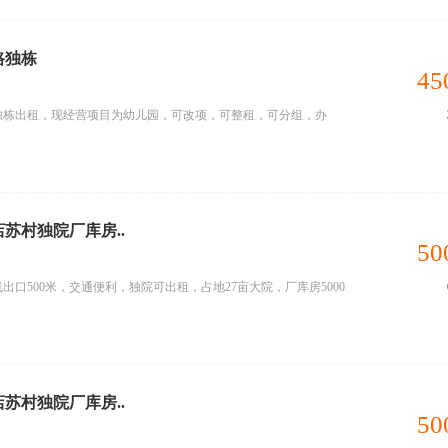
路独栋
45
独栋出租，现经营项目为幼儿园，可改项，可整租，可分组，办
店苏村独院厂库房..
50
口500米，交通便利，独院可出租，占地27亩大院，厂库房5000
店苏村独院厂库房..
50