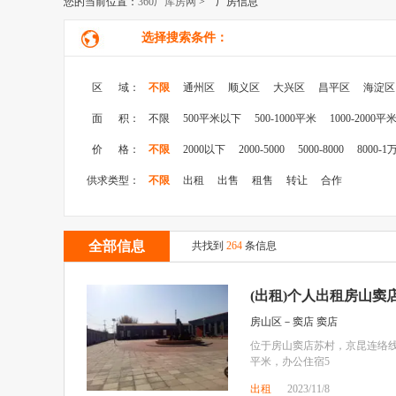
您的当前位置：
360厂库房网
> 厂房信息
选择搜索条件：
区 域：
不限
通州区
顺义区
大兴区
昌平区
海淀区
面 积：
不限
500平米以下
500-1000平米
1000-2000平
价 格：
不限
2000以下
2000-5000
5000-8000
8000-1
供求类型：
不限
出租
出售
租售
转让
合作
全部信息
共找到
264
条信息
(出租)个人出租房山窦
房山区－窦店 窦店
位于房山窦店苏村，京昆连络线出
平米，办公住宿5
出租
2023/11/8