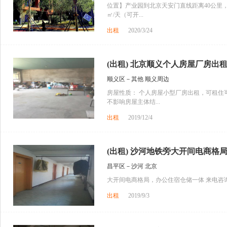
位置】产业园到北京天安门直线距离40公里，邻
㎡/天（可开...
出租
2020/3/24
(出租) 北京顺义个人房屋厂房出租
顺义区－其他 顺义周边
房屋性质： 个人房屋小型厂房出租，可租住
不影响房屋主体结...
出租
2019/12/4
(出租) 沙河地铁旁大开间电商格局
昌平区－沙河 北京
大开间电商格局，办公住宿仓储一体 来电咨
出租
2019/9/3