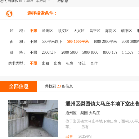
您的当前位置：
360厂库房网
> 厂房信息
选择搜索条件：
区 域：
不限
通州区
顺义区
大兴区
昌平区
海淀区
朝阳区
面 积：
不限
500平米以下
500-1000平米
1000-2000平米
2000-300
价 格：
不限
2000以下
2000-5000
5000-8000
8000-1万
1-1.5万
供求类型：
不限
出租
出售
租售
转让
合作
全部信息
共找到
23
条信息
通州区梨园镇大马庄半地下室出
通州区－梨园 大马庄
位于梨园镇大马庄半地下室出售，面积300平
革。 另有...
出售
2025/9/8