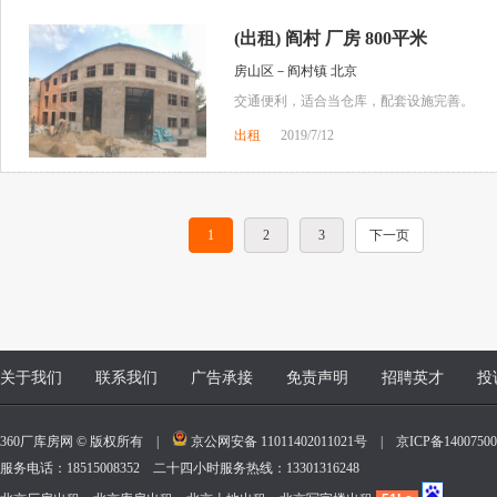
(出租) 阎村 厂房 800平米
房山区－阎村镇 北京
交通便利，适合当仓库，配套设施完善。
出租
2019/7/12
1
2
3
下一页
关于我们
联系我们
广告承接
免责声明
招聘英才
投
360厂库房网 © 版权所有 |
京公网安备 11011402011021号
|
京ICP备140075
服务电话：18515008352 二十四小时服务热线：13301316248