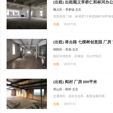
(出租) 出租顺义李桥仁和林河办公
顺义区－李桥镇 北京
首层层高7.2米，标准层3.9 单层面积200平米
出租
2019/7/26
(出租) 将台路 七棵树创意园 厂房 70
朝阳区－其他 北京
园区环境优美，价格低，办公空间大
出租
2019/7/19
(出租) 阎村 厂房 800平米
房山区－阎村 北京
交通便利，适合当仓库，配套设施完善。
出租
2019/7/15