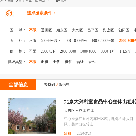
您的当前位置：
360厂库房网
> 厂房信息
选择搜索条件：
区 域：
不限
通州区
顺义区
大兴区
昌平区
海淀区
朝阳区
面 积：
不限
500平米以下
500-1000平米
1000-2000平米
2000-300
价 格：
不限
2000以下
2000-5000
5000-8000
8000-1万
1-1.5万
供求类型：
不限
出租
出售
租售
转让
合作
全部信息
共找到
8
条信息
北京大兴利童食品中心整体出租
大兴区－亦庄 亦庄
中心座落在五环内亦庄区域，毗邻五环入口，独
限，整体出租转让。...
出租
2020/3/24