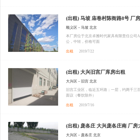
(出租) 马坡 庙卷村陈衙路8号 厂房 3
顺义区－马坡 北京
本厂房位于北京卓雅时代家具有限责任公司
公，中转，价格可面
出租
2019/7/22
(出租) 大兴旧宫厂库房出租
大兴区－旧宫 北京
旧宫工业区，临近五环路；一层，约两千三
面议（餐饮除外）
出租
2019/7/16
(出租) 庞各庄 大兴庞各庄南 厂房大
大兴区－庞各庄 北京