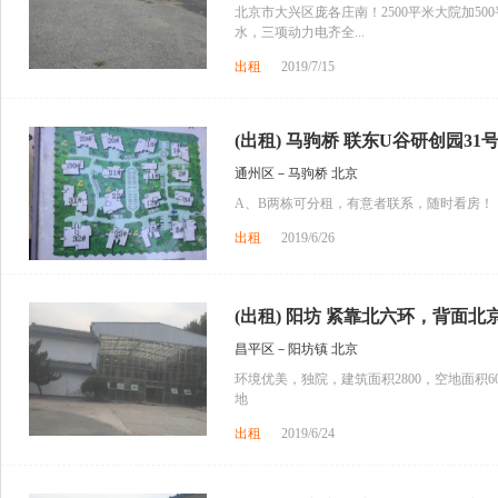
北京市大兴区庞各庄南！2500平米大院加5
水，三项动力电齐全...
出租
2019/7/15
(出租) 马驹桥 联东U谷研创园31号楼
通州区－马驹桥 北京
A、B两栋可分租，有意者联系，随时看房！
出租
2019/6/26
(出租) 阳坊 紧靠北六环，背面北京
昌平区－阳坊镇 北京
环境优美，独院，建筑面积2800，空地面积
地
出租
2019/6/24